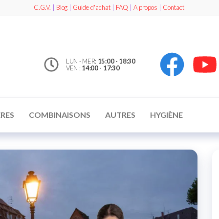
C.G.V.
|
Blog
|
Guide d'achat
|
FAQ
|
A propos
|
Contact
LUN - MER:
15:00 - 18:30
VEN :
14:00 - 17:30
RES
COMBINAISONS
AUTRES
HYGIÈNE