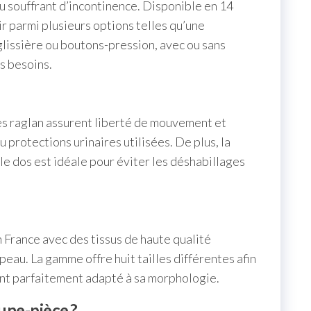
 souffrant d’incontinence. Disponible en 14
r parmi plusieurs options telles qu’une
glissière ou boutons-pression, avec ou sans
s besoins.
s raglan assurent liberté de mouvement et
 protections urinaires utilisées. De plus, la
le dos est idéale pour éviter les déshabillages
 France avec des tissus de haute qualité
peau. La gamme offre huit tailles différentes afin
ent parfaitement adapté à sa morphologie.
une-pièce ?