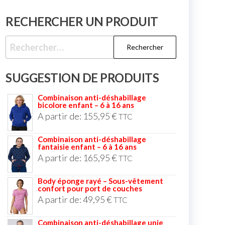
RECHERCHER UN PRODUIT
SUGGESTION DE PRODUITS
Combinaison anti-déshabillage
bicolore enfant – 6 à 16 ans
A partir de:
155,95
€
TTC
Combinaison anti-déshabillage
fantaisie enfant – 6 à 16 ans
A partir de:
165,95
€
TTC
Body éponge rayé – Sous-vêtement
confort pour port de couches
A partir de:
49,95
€
TTC
Combinaison anti-déshabillage unie