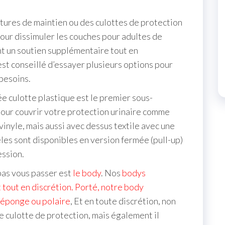
ntures de maintien ou des culottes de protection
our dissimuler les couches pour adultes de
nt un soutien supplémentaire tout en
est conseillé d’essayer plusieurs options pour
 besoins.
 culotte plastique est le premier sous-
our couvrir votre protection urinaire comme
 vinyle, mais aussi avec dessus textile avec une
les sont disponibles en version fermée (pull-up)
ession.
pas vous passer est
le body
. Nos
bodys
 tout en discrétion. Porté, notre body
, éponge ou polaire
, Et en toute discrétion, non
e culotte de protection, mais également il