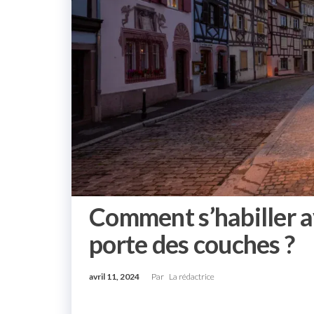
e
r
Comment s’habiller a
porte des couches ?
avril 11, 2024
Par
La rédactrice