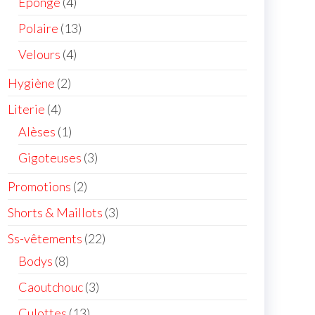
Eponge
4
Polaire
13
Velours
4
Hygiène
2
Literie
4
Alèses
1
Gigoteuses
3
Promotions
2
Shorts & Maillots
3
Ss-vêtements
22
Bodys
8
Caoutchouc
3
Culottes
13